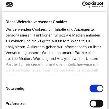
in jeder Situation gut aufgehoben fühlen – sei es bei
Routineuntersuchungen, akuten Erkrankungen oder in
der langfristigen Betreuung.
Diese Webseite verwendet Cookies
Unser Team besteht aus erfahrenen medizinischen
Wir verwenden Cookies, um Inhalte und Anzeigen zu
Fachkräften, die nicht nur ihre Aufgaben mit höchster
personalisieren, Funktionen für soziale Medien anbieten
Sorgfalt und Professionalität erfüllen, sondern auch
zu können und die Zugriffe auf unsere Website zu
stets ein offenes Ohr für Ihre Anliegen haben. Uns
analysieren. Außerdem geben wir Informationen zu Ihrer
verbindet das gemeinsame Ziel, Ihnen die
Verwendung unserer Website an unsere Partner für
bestmögliche medizinische Versorgung in einer
soziale Medien, Werbung und Analysen weiter. Unsere
angenehmen und vertrauensvollen Atmosphäre zu
Partner führen diese Informationen möglicherweise mit
bieten.
weiteren Daten zusammen, die Sie ihnen bereitgestellt
haben oder die sie im Rahmen Ihrer Nutzung der Dienste
gesammelt haben.
Einwilligungsauswahl
Notwendig
Daniél Predel
Präferenzen
Facharzt für Innere Medizin, Internistische