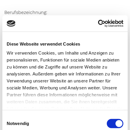
Berufsbezeichnung:
Facharzt für Innere Medizin, Notfallmedizin und
internistische Intensivmedizin
Zuständige Kammer:
Diese Webseite verwendet Cookies
Baye­ri­sche Landes­ärz­te­kam­mer (BLÄK)
Wir verwenden Cookies, um Inhalte und Anzeigen zu
Körper­schaft des öffent­li­chen Rechts
personalisieren, Funktionen für soziale Medien anbieten
Mühl­baur­straße 16
zu können und die Zugriffe auf unsere Website zu
81677 München
analysieren. Außerdem geben wir Informationen zu Ihrer
Tele­fon:
+49 (0)89 4147–0
Verwendung unserer Website an unsere Partner für
E-Mail:
info@blaek.de
soziale Medien, Werbung und Analysen weiter. Unsere
www.blaek.de
Partner führen diese Informationen möglicherweise mit
weiteren Daten zusammen, die Sie ihnen bereitgestellt
Berufsrechtliche Regelungen:
haben oder die sie im Rahmen Ihrer Nutzung der Dienste
Berufsordnung der Baye­ri­sche Landes­ärz­te­kam­mer
gesammelt haben.
Einwilligungsauswahl
(BLÄK)
Notwendig
https://www.blaek.de/arzt-und-recht/rechtliche-